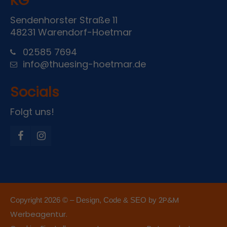
KG
Sendenhorster Straße 11
48231 Warendorf-Hoetmar
02585 7694
info@thuesing-hoetmar.de
Socials
Folgt uns!
2P&M
Copyright 2026 © – Design, Code & SEO by
Werbeagentur.